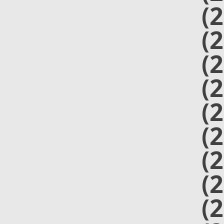
(
(
(
(
(
(
(
(
(