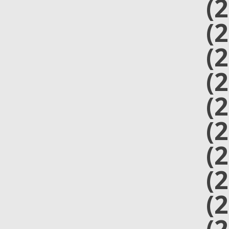
(
(
(
(
(
(
(
(
(
(