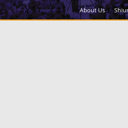
About Us
Shiu