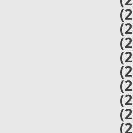
(
(
(
(
(
(
(
(
(