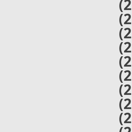
(
(
(
(
(
(
(
(
(
(