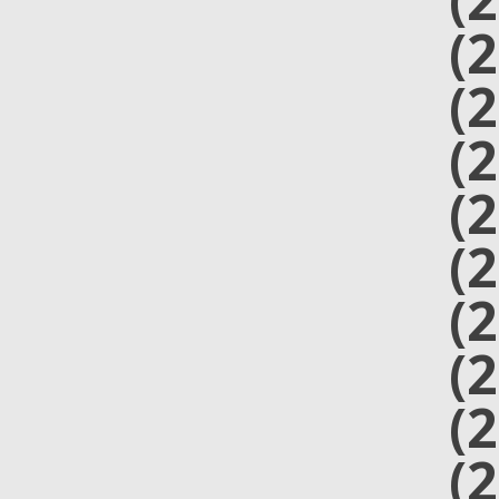
(
(
(
(
(
(
(
(
(