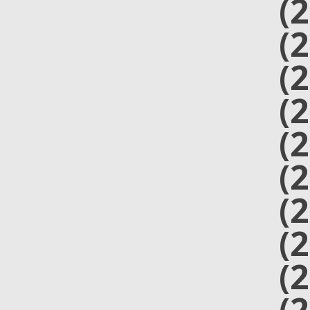
(
(
(
(
(
(
(
(
(
(