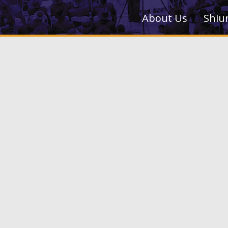
About Us
Shiu