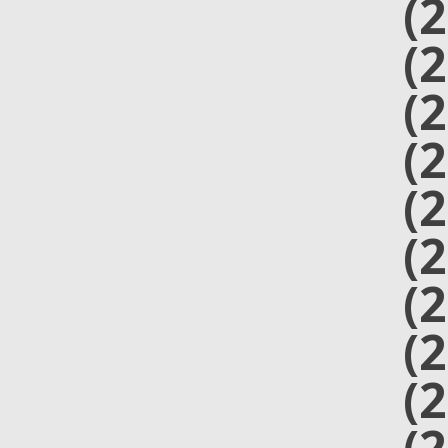
(
(
(
(
(
(
(
(
(
(