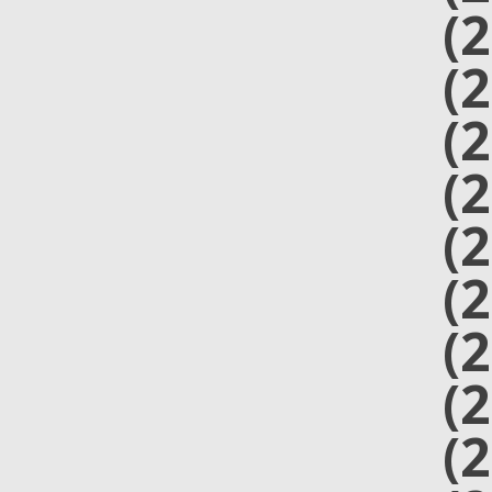
(
(
(
(
(
(
(
(
(