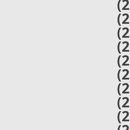
(
(
(
(
(
(
(
(
(
(