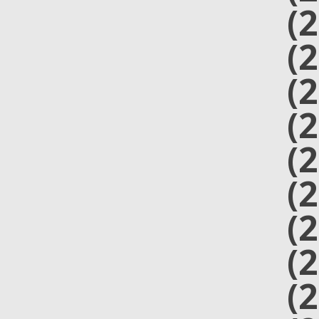
(
(
(
(
(
(
(
(
(