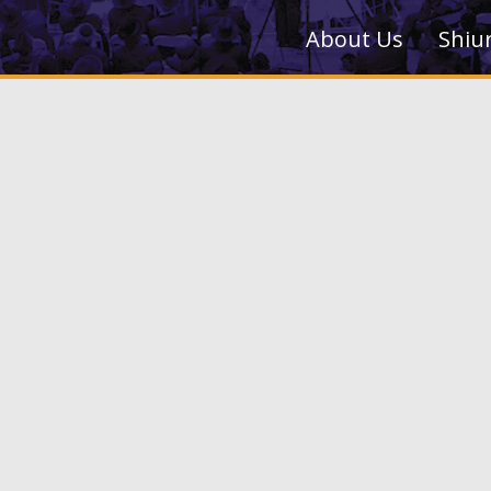
About Us
Shiu