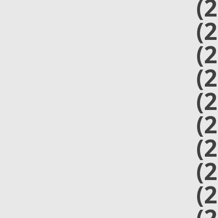
(
(
(
(
(
(
(
(
(
(