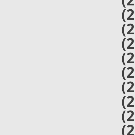
(
(
(
(
(
(
(
(
(